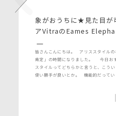
象がおうちに★見た目が
アVitraのEames Elepha
皆さんこんにちは。 アリススタイルの
肯定」の時間になりました。 今日おすすめする商品の前にアリス
スタイルってどちらかと言うと、こうい
使い勝手が良いとか。 機能的だってい
い。 そんな気がしているんですね、
今日は思いっきり右脳に振ります、とい
い。(笑) 私がアリスプライムの中で借りられる、様々な商品の中か
ら、これは絶対に良いという100％お
る番組です。 よろしくお願いいたします。