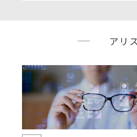
Eames Elephant」 可愛いですよね。 実は私は動物が大好きでし
て、その中で一番大好きなのが実はゾウ
か井の頭公園の動物園、とにかくゾウさ
そこでゾウさんとお話をするっていうの
アリス
れでミニ豚ってあるじゃないですか、豚
飼っちゃうと多分もうワンルームいっぱ
生活できない。 だから小っちゃくなっ
ど。 昔から私の夢はですね、ミニゾウ
ちゃんと同じようにお家の中にゾウさん
仲良くなるっていうのが夢なんですが、
この夢は叶わず、ゾウさんは大きいままなんですね
ある商品 このイームズエレファントというのは、1940年代のアメ
リカでイームズというご夫妻がこのよう
るということを始めたんですね。 お子
を作った、これが1940年代で実はMO