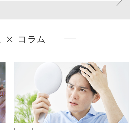
なんです。 上野動物園と
んがいる動物園に行って、
が楽しみなんですね。 そ
 × コラム
を飼いたいけど普通の豚を
いになっちゃって、普通に
たミニ豚ってあるんですけ
が欲しい。 もうこうワン
がいて、ペットとして私と
60年以上生きてきて、まだ
。 歴史的背景の
な木を色々まとめて形を作
さんのためにこれの試作品
MAにもこの試作品置いてある