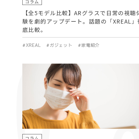
コラム
んですよ。 という非常に歴史のある作品
【全5モデル比較】ARグラスで日常の視聴
年代に入ってから様々な物を丸くすると
験を劇的アップデート。話題の「XREAL」
て、量産化出来たのです。 可愛いですよ
底比較。
してこの子は椅子にもなります。だから
と言って遊ぶことも出来るし、お部屋の
#XREAL
#ガジェット
#家電紹介
とが出来ます。 少し大きいんですけど
い可愛い。 ちょっと正面からも見て見ましょう。とても可愛いです
よね。 耳とか「いい子いい子」とした
の尻尾の造形もまた可愛いです。 アリ
ファントまだ借りることが出来ます。 アリ
es Elephantを見てみる 借りたい
ライムにご登録ください。 面白いと思ってくださった方は是非この
チャンネルにコメントをください。 ま
よっと、他にも知っている方は私に教え
げたり、またプライムでもご用意したい
コラム