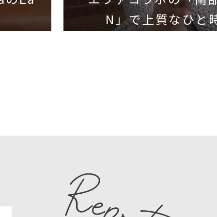
N」で上質なひと