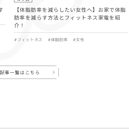
、「アリスプライム」で検索
す
【体脂肪率を減らしたい女性へ】お家で体脂
肪率を減らす方法とフィットネス家電を紹
0円で1日129円！ 初回1ヶ月
介！
額サービス「アリスプライ
#フィットネス
#体脂肪率
#女性
記事一覧はこちら