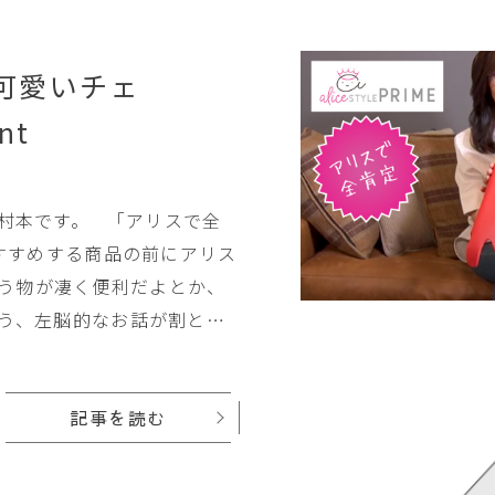
可愛いチェ
nt
村本です。 「アリスで全
う物が凄く便利だよとか、
う、左脳的なお話が割と多
この「アリスで全肯定」は。
う前振りだけさせてくださ
記事を読む
すすめ出来る商品をご紹介す
 本日の全肯定「Vitra