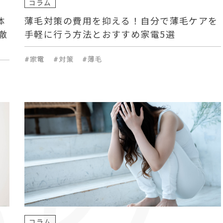
コラム
なんですけれども、2000
体
薄毛対策の費用を抑える！自分で薄毛ケアを
いう技術が出来てきて初め
徹
手軽に行う方法とおすすめ家電5選
ね。 使い方いろいろ そ
お子さんが可愛いゾウさん
#家電
#対策
#薄毛
インテリアとしても使うこ
、見ているとキュートで凄
くなります。さらに、お尻
スプライムでは、このエレ
スプライムでVitra Eam
と思う方は是非是非、アリスプ
たこんな面白いものがある
てください。 色々取り上
と思います。 気になる方
コラム