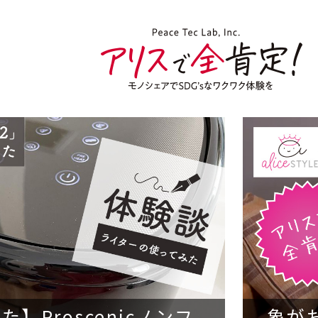
Proscenicノンフ
象がお