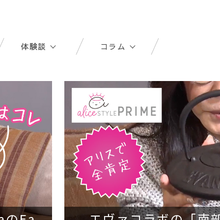
体験談
コラム
社員レビュー
家電王
ユーザーレビュー
家電コラム
商品紹介動画
aのEa
エヴァコラボの「南部鉄