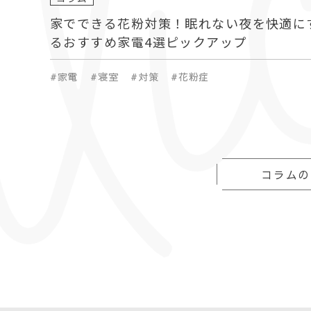
は動画内のQRコードにアクセスするか
家でできる花粉対策！眠れない夜を快適に
してください。 よろしくお願いいたします。 アリスプライムな
るおすすめ家電4選ピックアップ
ら月額3,880円で交換し放題 月額3,88
#家電
#寝室
#対策
#花粉症
無料！気に入ったら購入も可能！ 新定
ム」今すぐお試しください！
コラムの