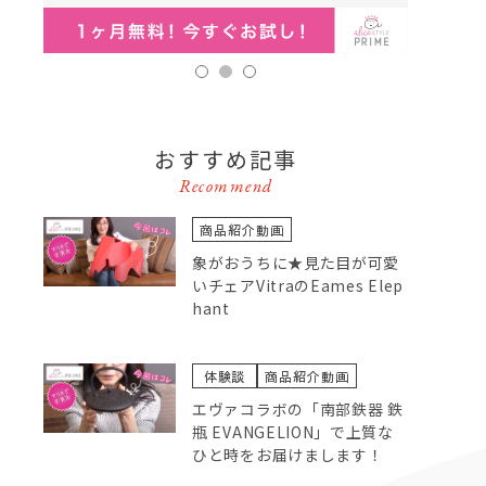
1
2
3
おすすめ記事
Recommend
商品紹介動画
象がおうちに★見た目が可愛
いチェアVitraのEames Elep
hant
体験談
商品紹介動画
エヴァコラボの「南部鉄器 鉄
瓶 EVANGELION」で上質な
ひと時をお届けまします！