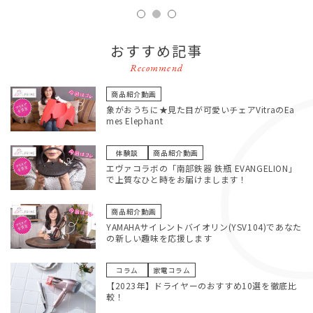
1
2
3
おすすめ記事
Recommend
商品紹介動画
象がおうちに★見た目が可愛いチェアVitraのEa
mes Elephant
体験談
商品紹介動画
エヴァコラボの「南部鉄器 鉄瓶 EVANGELION」
で上質なひと時をお届けまします！
商品紹介動画
YAMAHAサイレントバイオリン(YSV104)であなた
の新しい趣味を応援します
コラム
家電コラム
【2023年】ドライヤーのおすすめ10選を徹底比
較！