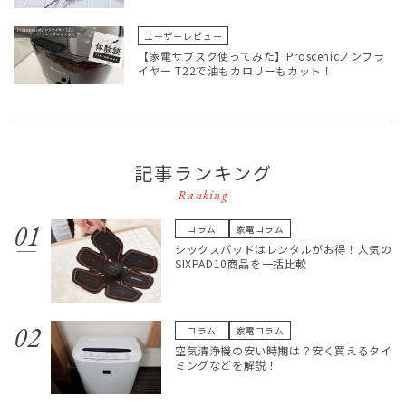
ユーザーレビュー
【家電サブスク使ってみた】Proscenicノンフラ
イヤー T22で油もカロリーもカット！
記事ランキング
Ranking
コラム
家電コラム
シックスパッドはレンタルがお得！人気の
SIXPAD10商品を一括比較
コラム
家電コラム
空気清浄機の安い時期は？安く買えるタイ
ミングなどを解説！